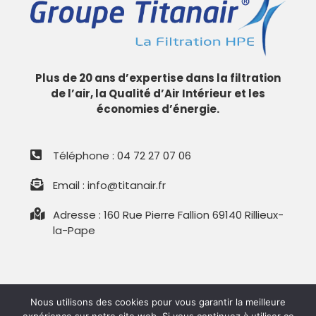
Plus de 20 ans d’expertise dans la filtration
de l’air, la Qualité d’Air Intérieur et les
économies d’énergie.
Téléphone : 04 72 27 07 06
Email : info@titanair.fr
Adresse : 160 Rue Pierre Fallion 69140 Rillieux-
la-Pape
© Groupe Titanair – Tous droits réservés –
Mentions légales
Nous utilisons des cookies pour vous garantir la meilleure
–
Sitemap
– Propulsé par
Aura Digital